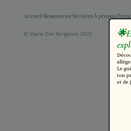
Accueil
Ressources
Services
À propos
Pren
©️ Marie Eve Bergeron 2025